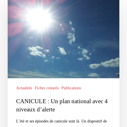
:
Un
plan
national
avec
4
niveaux
d’alerte
Actualités
Fiches conseils
Publications
CANICULE : Un plan national avec 4
niveaux d’alerte
L’été et ses épisodes de canicule sont là. Un dispositif de