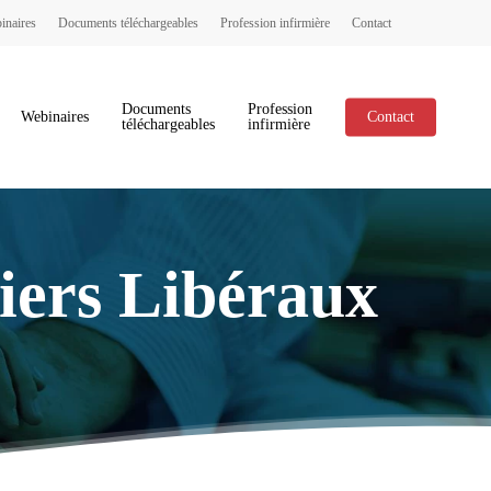
inaires
Documents téléchargeables
Profession infirmière
Contact
Documents
Profession
Webinaires
Contact
téléchargeables
infirmière
miers Libéraux