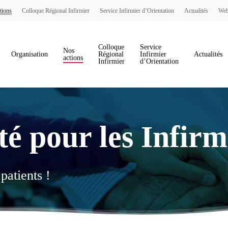
tions
Colloque Régional Infirmier
Service Infirmier d’Orientation
Actualités
Web
Colloque
Service
Nos
Organisation
Régional
Infirmier
Actualités
actions
Infirmier
d’Orientation
é pour les Infir
patients !