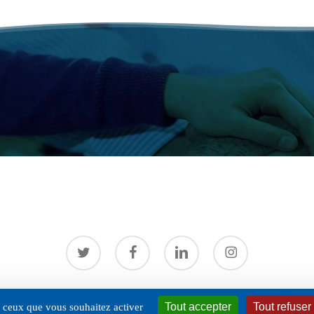
twitter
facebook
linkedin
instagram
 Infirmiers libéraux Auvergne Rhône-Alpes. |
mentions légales
|
Politique de 
Tout accepter
Tout refuser
ur ceux que vous souhaitez activer