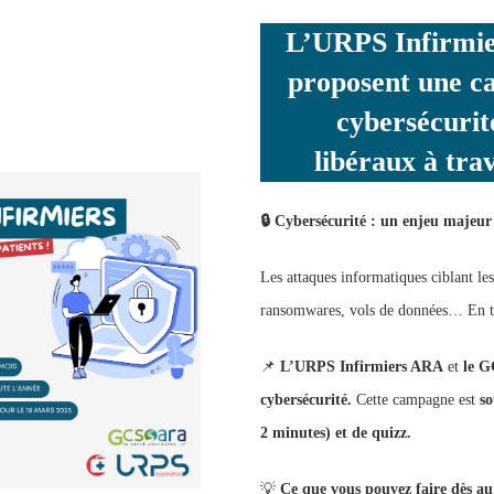
L’URPS Infirmi
proposent une ca
cybersécurit
libéraux à tra
🔒
Cybersécurité : un enjeu majeur 
Les attaques informatiques ciblant les
ransomwares, vols de données… En tan
📌
L’URPS Infirmiers ARA
et
le 
cybersécurité.
Cette campagne est
so
2 minutes) et de quizz.
💡
Ce que vous pouvez faire dès au