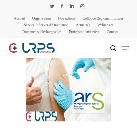
Passer
Panneau de gestion des cookies
twitter
facebook
linkedin
instagram
au
Accueil
Organisation
Nos actions
Colloque Régional Infirmier
contenu
Service Infirmier d’Orientation
Actualités
Webinaires
principal
Documents téléchargeables
Profession infirmière
Contact
Menu
rechercher