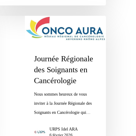
urnée
gionale
s
ignants
Journée Régionale
ncérologie
des Soignants en
Cancérologie
Nous sommes heureux de vous
inviter à la Journée Régionale des
Soignants en Cancérologie qui…
URPS Idel ARA
6 février 2026