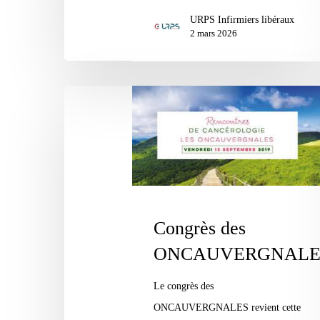
les
URPS Infirmiers libéraux
violences
2 mars 2026
Congrès
des
ONCAUVERGNALES
Congrès des
ONCAUVERGNALE
Le congrès des
ONCAUVERGNALES revient cette