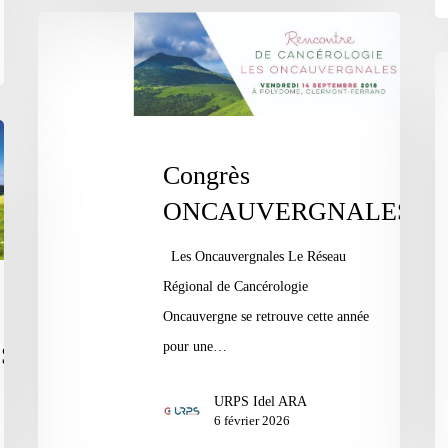
Congrès
ONCAUVERGNALES
Jo
Ré
de
So
Congrès
en
ONCAUVERGNALES
Ca
Les Oncauvergnales Le Réseau
Régional de Cancérologie
Oncauvergne se retrouve cette année
pour une…
S
URPS Idel ARA
6 février 2026