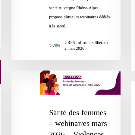
santé Auvergne Rhône-Alpes
les
pr
propose plusieurs webinaires dédiés
parcours
en
à la santé…
de
ch
soins
à
URPS Infirmiers libéraux
l’
2 mars 2026
le
f
vi
Santé
des
Fo
femmes
D
–
:
Santé des femmes
webinaires
en
mars
– webinaires mars
20
2026
au
2026 – Violences