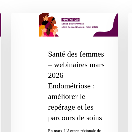
Santé
Sa
des
de
femmes
f
–
–
Santé des femmes
webinaires
we
mars
ma
– webinaires mars
2026
20
2026 –
–
–
Endométriose :
Endométriose
Vi
améliorer le
:
fa
repérage et les
améliorer
au
le
f
parcours de soins
repérage
: 
En mars, l’Agence régionale de
et
et