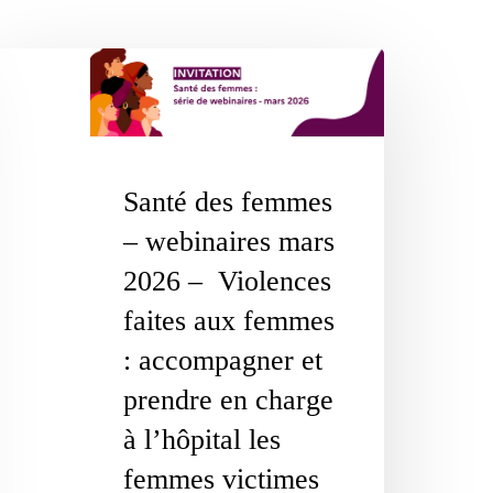
nté
s
emmes
Santé des femmes
binaires
rs
– webinaires mars
26
2026 – Violences
faites aux femmes
olences
: accompagner et
ites
prendre en charge
x
emmes
à l’hôpital les
accompagner
femmes victimes