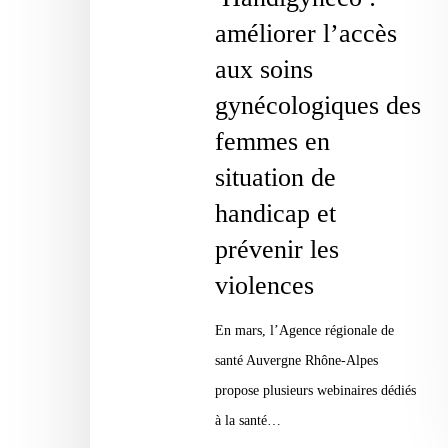
Handigynéco
améliorer l’accès
:
aux soins
améliorer
l’accès
gynécologiques des
aux
femmes en
soins
situation de
gynécologiques
handicap et
des
prévenir les
femmes
en
violences
situation
En mars, l’Agence régionale de
de
santé Auvergne Rhône-Alpes
handicap
propose plusieurs webinaires dédiés
et
à la santé…
prévenir