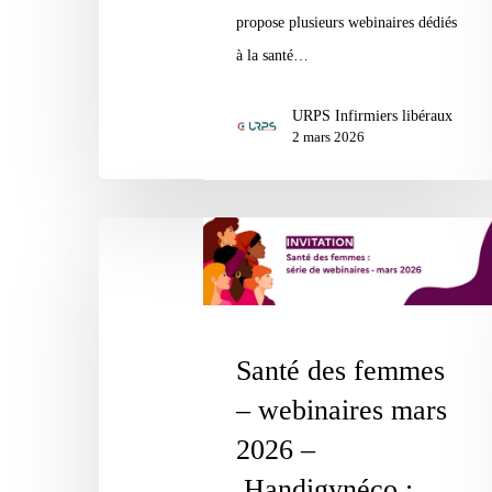
propose plusieurs webinaires dédiés
tout
à la santé…
au
long
URPS Infirmiers libéraux
de
2 mars 2026
leur
vie
Santé
des
femmes
–
Santé des femmes
webinaires
mars
– webinaires mars
2026
2026 –
–
Handigynéco :