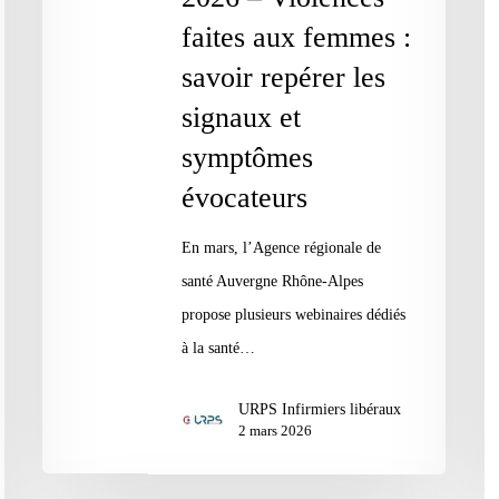
–
fo
faites aux femmes :
Violences
po
savoir repérer les
faites
sé
signaux et
aux
vo
femmes
symptômes
do
:
évocateurs
savoir
repérer
En mars, l’Agence régionale de
les
santé Auvergne Rhône-Alpes
signaux
propose plusieurs webinaires dédiés
et
à la santé…
symptômes
URPS Infirmiers libéraux
évocateurs
2 mars 2026