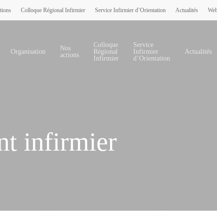
tions
Colloque Régional Infirmier
Service Infirmier d’Orientation
Actualités
Web
Colloque
Service
Nos
Organisation
Régional
Infirmier
Actualités
actions
Infirmier
d’Orientation
 infirmier