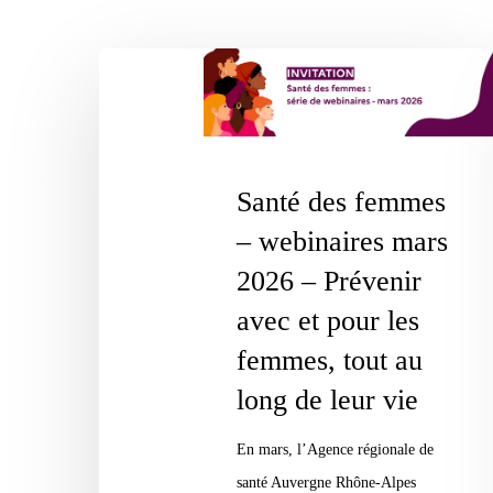
Santé
des
femmes
–
Santé des femmes
webinaires
Appuyez sur Entrée pour une recherche ou ESC pour fermer
mars
– webinaires mars
2026
2026 – Prévenir
–
avec et pour les
Prévenir
femmes, tout au
avec
long de leur vie
et
pour
En mars, l’Agence régionale de
les
santé Auvergne Rhône-Alpes
femmes,