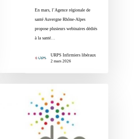
endre
En mars, l’Agence régionale de
santé Auvergne Rhône-Alpes
arge
propose plusieurs webinaires dédiés
à la santé…
hôpital
URPS Infirmiers libéraux
s
2 mars 2026
emmes
ctimes
rmation
PC
26
thentification