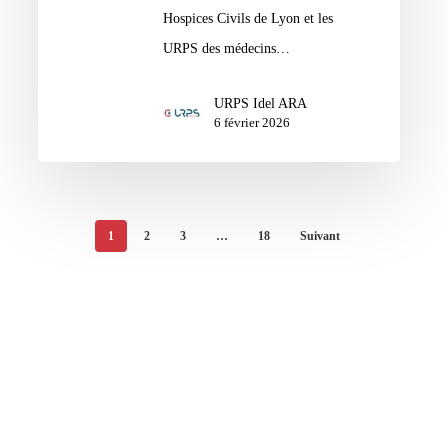
Hospices Civils de Lyon et les
URPS des médecins…
URPS Idel ARA
6 février 2026
1
2
3
…
18
Suivant