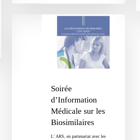
Soirée
d’Information
Médicale
sur
les
Biosimilaires
Soirée
d’Information
Médicale sur les
Biosimilaires
L’ ARS, en partenariat avec les