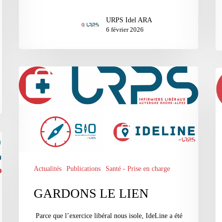
URPS Idel ARA
6 février 2026
GARDONS
pr
LE
Ca
LIEN
15
no
20
Actualités
Publications
Santé - Prise en charge
GARDONS LE LIEN
Parce que l’exercice libéral nous isole, IdeLine a été