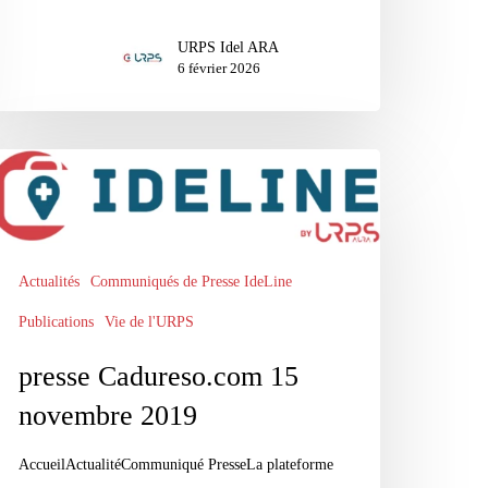
URPS Idel ARA
6 février 2026
esse
dureso.com
vembre
Actualités
Communiqués de Presse IdeLine
19
Publications
Vie de l'URPS
presse Cadureso.com 15
novembre 2019
AccueilActualitéCommuniqué PresseLa plateforme