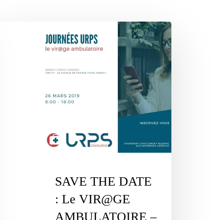
AVE
HE
ATE
e
IR@GE
MBULATOIRE
rs
19
SAVE THE DATE
: Le VIR@GE
nnecy
AMBULATOIRE –