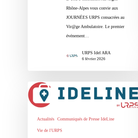
Rhône-Alpes vous convie aux
JOURNÉES URPS consacrées au
Vir@ge Ambulatoire. Le premier
événement…
URPS Idel ARA
6 février 2026
La
plateforme
IDELINE
:
Actualités
Communiqués de Presse IdeLine
trait
Vie de l'URPS
d’union