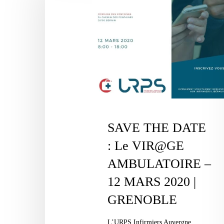
DATE
:
Le
VIR@GE
AMBULATOIRE
–
12
MARS
2020
SAVE THE DATE
|
: Le VIR@GE
GRENOBLE
AMBULATOIRE –
12 MARS 2020 |
GRENOBLE
L’URPS Infirmiers Auvergne