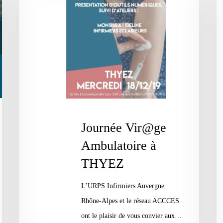
Ambulatoire
Am
à
T
THYEZ
Journée Vir@ge
Ambulatoire à
THYEZ
L’URPS Infirmiers Auvergne
Rhône-Alpes et le réseau ACCCES
ont le plaisir de vous convier aux…