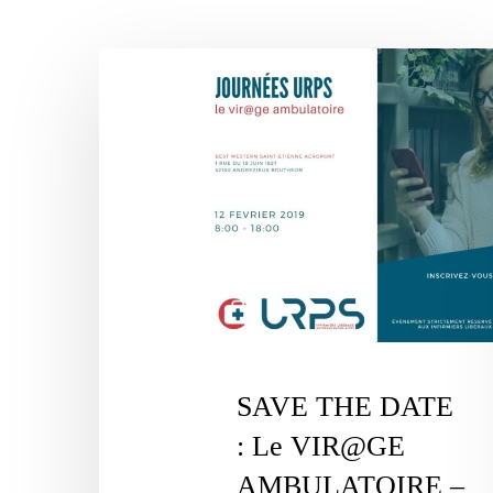
SAVE
THE
DATE
:
Le
Appuyez sur Entrée pour une recherche ou ESC pour fermer
VIR@GE
AMBULATOIRE
–
12
Fév.2019
|
SAVE THE DATE
St
: Le VIR@GE
ETIENNE
AMBULATOIRE –