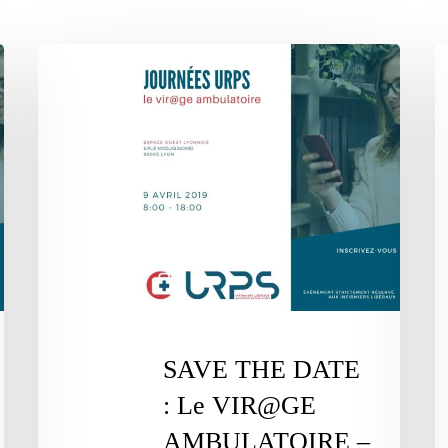
SAVE
S
THE
T
DATE
D
:
:
Le
L
VIR@GE
V
AMBULATOIRE
A
–
–
9
26
Avril
Ma
2019
20
SAVE THE DATE
|
|
: Le VIR@GE
LYON
A
AMBULATOIRE –