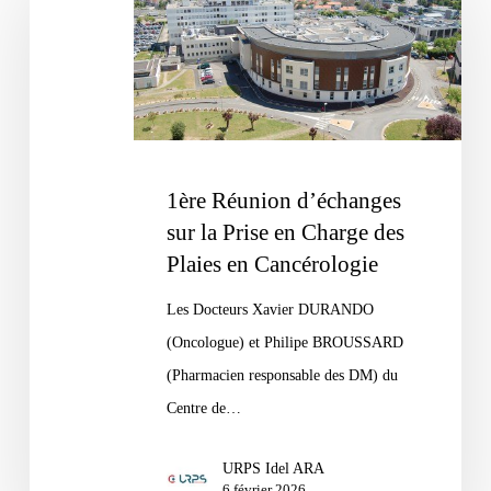
d’échanges
sur
la
Prise
en
Charge
1ère Réunion d’échanges
des
sur la Prise en Charge des
Plaies
Plaies en Cancérologie
en
Les Docteurs Xavier DURANDO
Cancérologie
(Oncologue) et Philipe BROUSSARD
(Pharmacien responsable des DM) du
Centre de…
URPS Idel ARA
6 février 2026