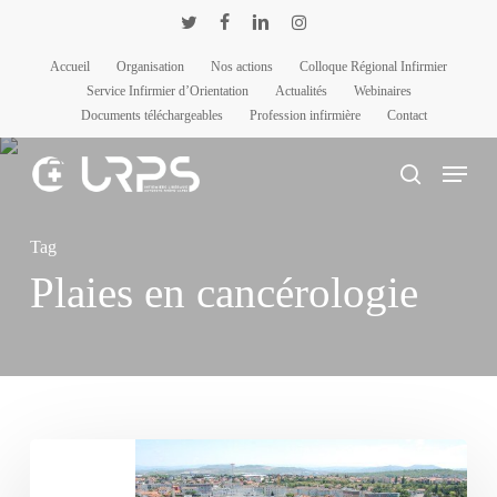
Passer
Panneau de gestion des cookies
twitter
facebook
linkedin
instagram
au
Accueil
Organisation
Nos actions
Colloque Régional Infirmier
contenu
Service Infirmier d’Orientation
Actualités
Webinaires
principal
Documents téléchargeables
Profession infirmière
Contact
Menu
rechercher
Tag
Plaies en cancérologie
1ère
Réunion