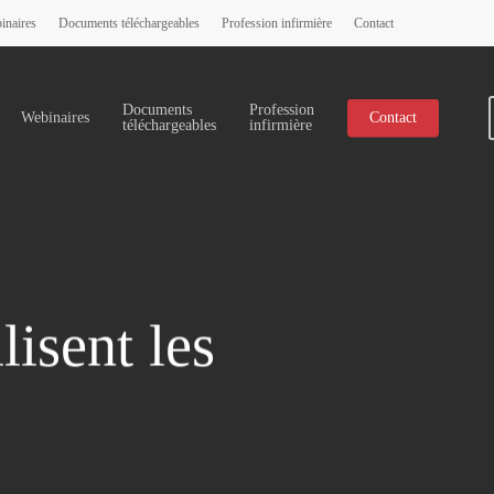
inaires
Documents téléchargeables
Profession infirmière
Contact
Documents
Profession
Webinaires
Contact
téléchargeables
infirmière
lisent les