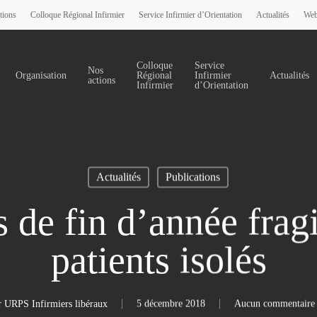
tions
Colloque Régional Infirmier
Service Infirmier d’Orientation
Actualités
Web
Colloque
Service
Nos
Organisation
Régional
Infirmier
Actualités
actions
Infirmier
d’Orientation
Actualités
Publications
 de fin d’année fragi
patients isolés
r
URPS Infirmiers libéraux
5 décembre 2018
Aucun commentaire