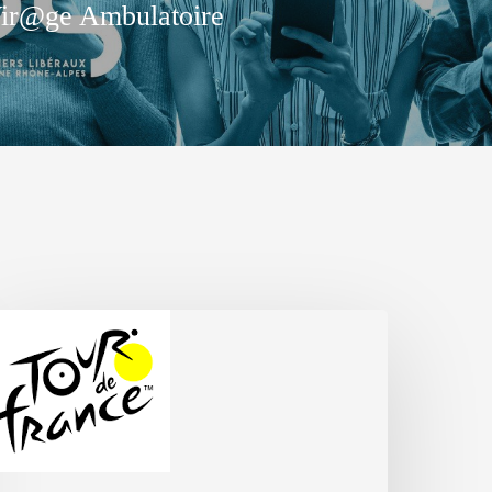
ir@ge Ambulatoire
our
e
rance
026