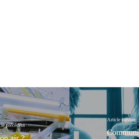
Article suivant
cle précédent
Communiq
on air ?