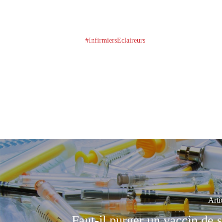
#InfirmiersEclaireurs
Arti
Faut-il purger un vaccin de s