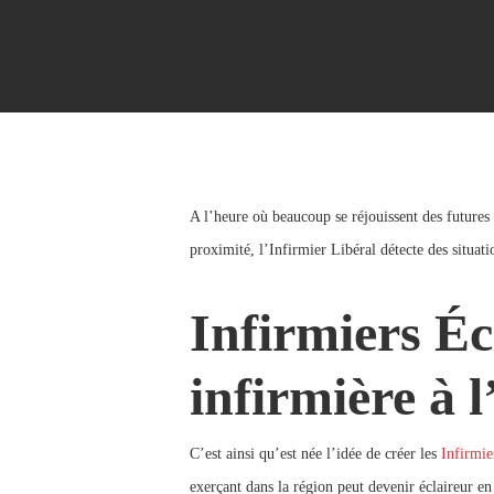
A l’heure où beaucoup se réjouissent des futures 
proximité, l’Infirmier Libéral détecte des situat
Infirmiers Écl
infirmière à l
Appuyez sur Entrée pour une recherche ou ESC pour fermer
C’est ainsi qu’est née l’idée de créer les
Infirmie
exerçant dans la région peut devenir éclaireur en