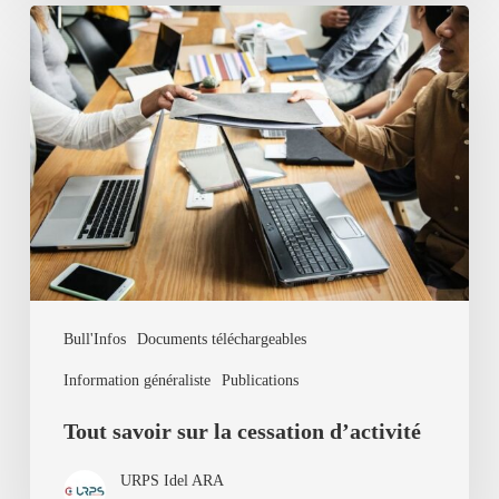
Tout
savoir
sur
la
cessation
d’activité
Bull'Infos
Documents téléchargeables
Information généraliste
Publications
Tout savoir sur la cessation d’activité
URPS Idel ARA