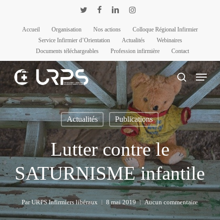
Passer
Panneau de gestion des cookies
twitter
facebook
linkedin
instagram
au
Accueil
Organisation
Nos actions
Colloque Régional Infirmier
contenu
Service Infirmier d’Orientation
Actualités
Webinaires
principal
Documents téléchargeables
Profession infirmière
Contact
Menu
rechercher
Actualités
Publications
Lutter contre le
SATURNISME infantile
Par
URPS Infirmiers libéraux
8 mai 2019
Aucun commentaire