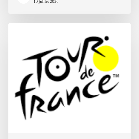
10 juillet 2026
Tour
de
France
2026