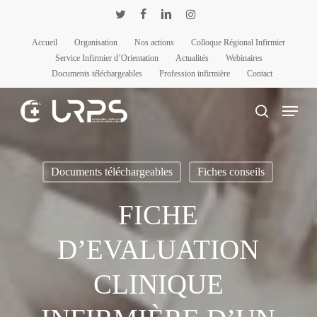
Passer
Panneau de gestion des cookies
twitter
facebook
linkedin
instagram
au
Accueil
Organisation
Nos actions
Colloque Régional Infirmier
contenu
Service Infirmier d’Orientation
Actualités
Webinaires
principal
Documents téléchargeables
Profession infirmière
Contact
Menu
rechercher
Documents téléchargeables
Fiches conseils
FICHE
D’EVALUATION
CLINIQUE