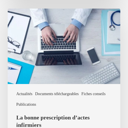
La
bonne
prescription
d’actes
infirmiers
Actualités
Documents téléchargeables
Fiches conseils
Publications
La bonne prescription d’actes
infirmiers