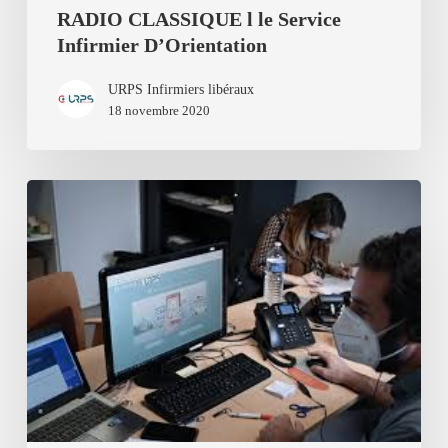
RADIO CLASSIQUE l le Service
Infirmier D’Orientation
URPS Infirmiers libéraux
18 novembre 2020
UN
SERVICE
DE
COORDINATION
INFIRMIER
EN
AUVERGNE-
RHÔNE-
ALPES