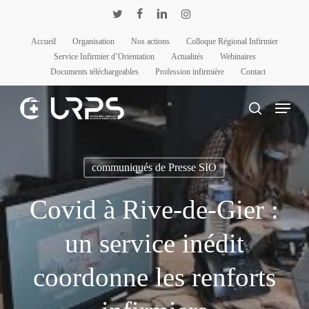
Passer
Panneau de gestion des cookies
twitter
facebook
linkedin
instagram
au
Accueil
Organisation
Nos actions
Colloque Régional Infirmier
contenu
Service Infirmier d’Orientation
Actualités
Webinaires
principal
Documents téléchargeables
Profession infirmière
Contact
Menu
rechercher
communiqués de Presse SIO
Covid à Rive-de-Gier :
un service inédit
coordonne les renforts