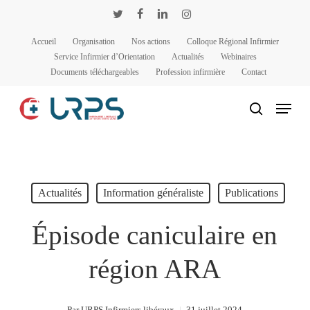
Passer
Panneau de gestion des cookies
twitter
facebook
linkedin
instagram
au
Accueil
Organisation
Nos actions
Colloque Régional Infirmier
contenu
Service Infirmier d’Orientation
Actualités
Webinaires
principal
Documents téléchargeables
Profession infirmière
Contact
Menu
rechercher
Actualités
Information généraliste
Publications
Épisode caniculaire en
région ARA
Par
URPS Infirmiers libéraux
31 juillet 2024