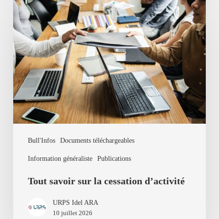
Tout
savoir
sur
la
cessation
d’activité
Bull'Infos
Documents téléchargeables
Information généraliste
Publications
Tout savoir sur la cessation d’activité
URPS Idel ARA
10 juillet 2026