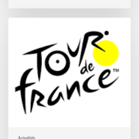
Tour
de
France
2026
Actualités