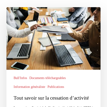
Tout
savoir
sur
la
cessation
d’activité
Bull'Infos
Documents téléchargeables
Information généraliste
Publications
Tout savoir sur la cessation d’activité