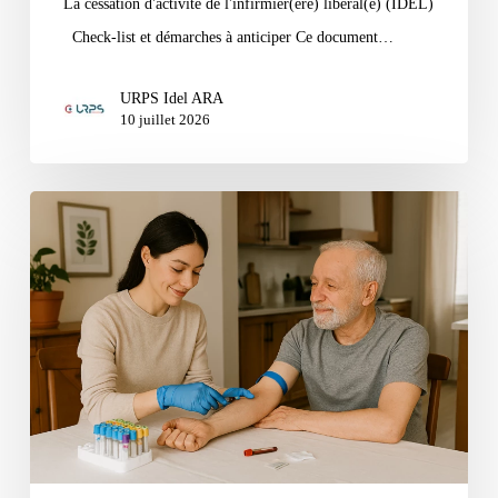
La cessation d'activité de l'infirmier(ère) libéral(e) (IDEL)
Check-list et démarches à anticiper Ce document…
URPS Idel ARA
10 juillet 2026
Tutoriel
Soins
Infirmiers
–
Stimulation
médullaire
HCL