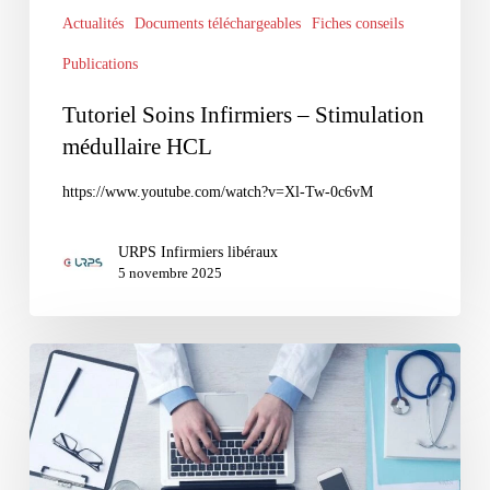
Actualités
Documents téléchargeables
Fiches conseils
Publications
Tutoriel Soins Infirmiers – Stimulation
médullaire HCL
https://www.youtube.com/watch?v=Xl-Tw-0c6vM
URPS Infirmiers libéraux
5 novembre 2025
La
bonne
prescription
d’actes
infirmiers