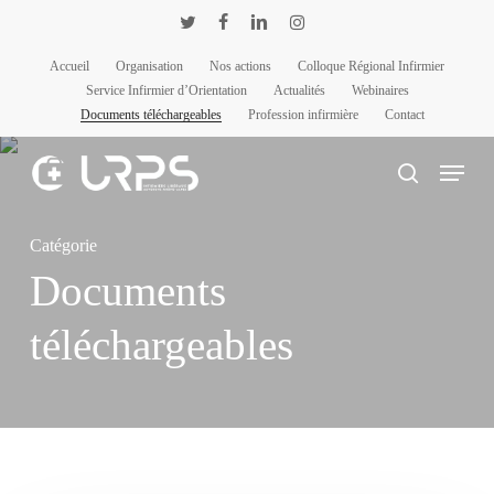
Passer
Panneau de gestion des cookies
twitter
facebook
linkedin
instagram
au
Accueil
Organisation
Nos actions
Colloque Régional Infirmier
contenu
Service Infirmier d’Orientation
Actualités
Webinaires
principal
Documents téléchargeables
Profession infirmière
Contact
Menu
rechercher
Catégorie
Documents
téléchargeables