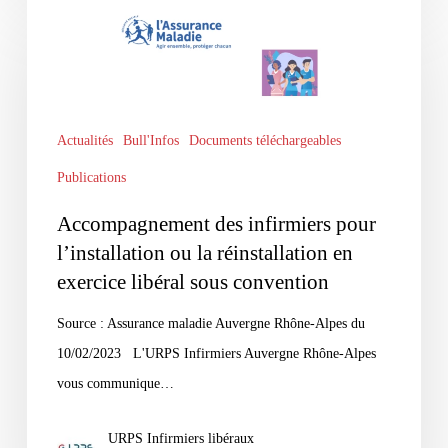
Accompagnement
des
infirmiers
pour
l’installation
Actualités
Bull'Infos
Documents téléchargeables
ou
Publications
la
réinstallation
Accompagnement des infirmiers pour
en
l’installation ou la réinstallation en
exercice
exercice libéral sous convention
libéral
Source : Assurance maladie Auvergne Rhône-Alpes du
sous
10/02/2023 L'URPS Infirmiers Auvergne Rhône-Alpes
convention
vous communique…
URPS Infirmiers libéraux