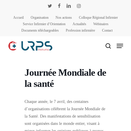
Passer
Panneau de gestion des cookies
twitter
facebook
linkedin
instagram
au
Accueil
Organisation
Nos actions
Colloque Régional Infirmier
contenu
Service Infirmier d’Orientation
Actualités
Webinaires
principal
Documents téléchargeables
Profession infirmière
Contact
Menu
rechercher
Journée Mondiale de
la santé
Chaque année, le 7 avril, des centaines
d’organisations célèbrent la Journée Mondiale de
la Santé. Des manifestations de sensibilisation
sont organisées dans le monde entier, visant à
mieux informer les opinions publiques à propos