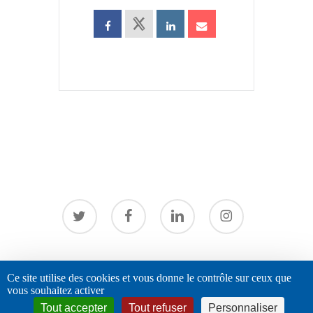
twitter
facebook
linkedin
instagram
© 2026 URPS - Infirmiers libéraux Auvergne Rhône-Alpes. |
Ce site utilise des cookies et vous donne le contrôle sur ceux que
vous souhaitez activer
mentions légales
|
Politique de confidentialité
Tout accepter
Tout refuser
Personnaliser