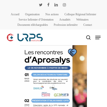
Passer
Panneau de gestion des cookies
twitter
facebook
linkedin
instagram
au
Accueil
Organisation
Nos actions
Colloque Régional Infirmier
contenu
Service Infirmier d’Orientation
Actualités
Webinaires
principal
Documents téléchargeables
Profession infirmière
Contact
Menu
rechercher