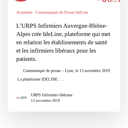
Rhône-
Actualités
Communiqués de Presse IdeLine
Alpes
crée
L’URPS Infirmiers Auvergne-Rhône-
IdeLine,
Alpes crée IdeLine, plateforme qui met
plateforme
en relation les établissements de santé
qui
et les infirmiers libéraux pour les
met
patients.
en
Communiqué de presse – Lyon, le 13 novembre 2019
relation
La plateforme IDELINE :…
les
établissements
URPS Infirmiers libéraux
de
13 novembre 2019
santé
et
les