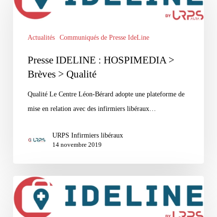
:
HOSPIMEDIA
Actualités
Communiqués de Presse IdeLine
>
Brèves
Presse IDELINE : HOSPIMEDIA >
>
Brèves > Qualité
Qualité
Qualité Le Centre Léon-Bérard adopte une plateforme de
mise en relation avec des infirmiers libéraux…
URPS Infirmiers libéraux
14 novembre 2019
L’URPS
Infirmiers
Auvergne-