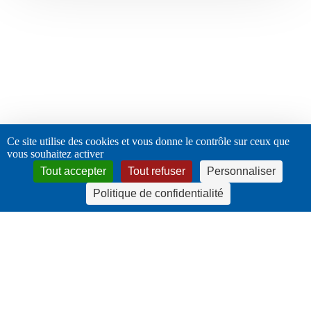
infirmiers
libéraux
pour
les
patients.
Ce site utilise des cookies et vous donne le contrôle sur ceux que
vous souhaitez activer
Tout accepter
Tout refuser
Personnaliser
Politique de confidentialité
twitter
facebook
linkedin
instagram
© 2026 URPS - Infirmiers libéraux Auvergne Rhône-Alpes. |
mentions légales
|
Politique de confidentialité