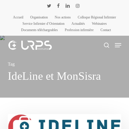
Passer
Panneau de gestion des cookies
twitter
facebook
linkedin
instagram
au
Accueil
Organisation
Nos actions
Colloque Régional Infirmier
contenu
Service Infirmier d’Orientation
Actualités
Webinaires
principal
Documents téléchargeables
Profession infirmière
Contact
Menu
rechercher
Tag
IdeLine et MonSisra
Presse
IDELINE