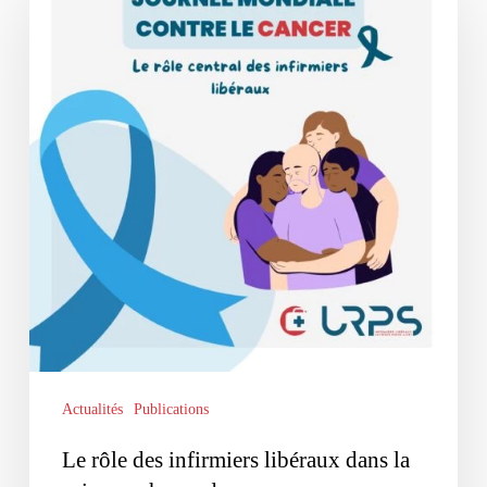
des
infirmiers
libéraux
dans
la
prise
en
charge
du
cancer
Actualités
Publications
Le rôle des infirmiers libéraux dans la