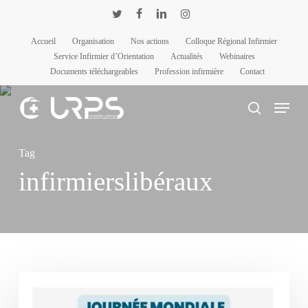
Passer
Panneau de gestion des cookies
twitter
facebook
linkedin
instagram
au
Accueil
Organisation
Nos actions
Colloque Régional Infirmier
contenu
Service Infirmier d’Orientation
Actualités
Webinaires
principal
Documents téléchargeables
Profession infirmière
Contact
Menu
rechercher
Tag
infirmierslibéraux
Le
rôle