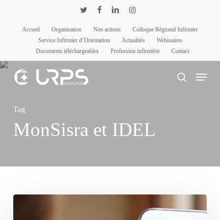
Passer
Panneau de gestion des cookies
twitter
facebook
linkedin
instagram
au
Accueil
Organisation
Nos actions
Colloque Régional Infirmier
contenu
Service Infirmier d’Orientation
Actualités
Webinaires
principal
Documents téléchargeables
Profession infirmière
Contact
Menu
rechercher
Tag
MonSisra et IDEL
FCPTS