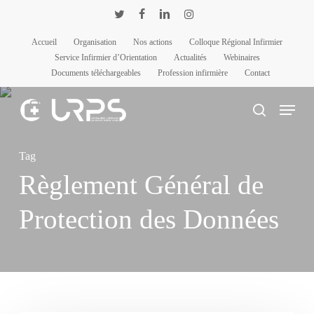
Passer
Panneau de gestion des cookies
twitter
facebook
linkedin
instagram
au
Accueil
Organisation
Nos actions
Colloque Régional Infirmier
contenu
Service Infirmier d’Orientation
Actualités
Webinaires
principal
Documents téléchargeables
Profession infirmière
Contact
Menu
rechercher
Tag
Règlement Général de
Protection des Données