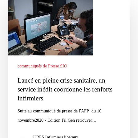
Lancé
en
pleine
crise
sanitaire,
un
service
communiqués de Presse SIO
inédit
coordonne
Lancé en pleine crise sanitaire, un
les
service inédit coordonne les renforts
renforts
infirmiers
infirmiers
Suite au communiqué de presse de l'AFP du 10
novembre2020 - Édition Fil Gen retrouver…
URPS Infirmiers libéraux