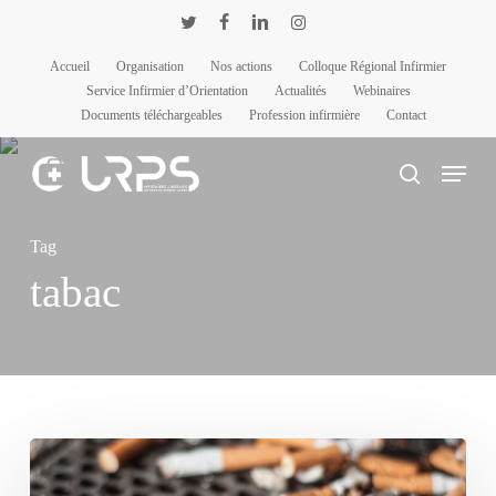
Passer
Panneau de gestion des cookies
twitter
facebook
linkedin
instagram
au
Accueil
Organisation
Nos actions
Colloque Régional Infirmier
contenu
Service Infirmier d’Orientation
Actualités
Webinaires
principal
Documents téléchargeables
Profession infirmière
Contact
Menu
rechercher
Tag
tabac
Dépistage
du