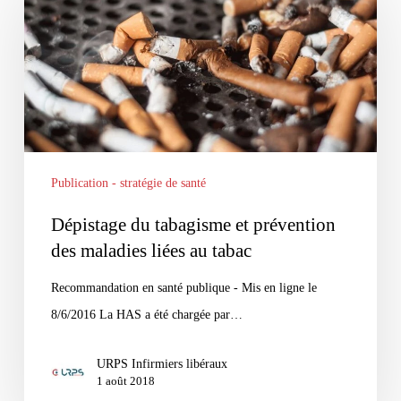
tabagisme
et
prévention
des
maladies
liées
au
Publication - stratégie de santé
tabac
Dépistage du tabagisme et prévention
des maladies liées au tabac
Recommandation en santé publique - Mis en ligne le
8/6/2016 La HAS a été chargée par…
URPS Infirmiers libéraux
1 août 2018