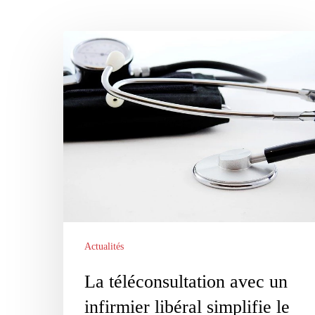
La
téléconsultation
avec
un
infirmier
libéral
simplifie
le
parcours
de
Actualités
soin
La téléconsultation avec un
infirmier libéral simplifie le