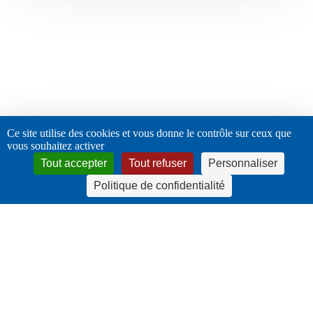
Ce site utilise des cookies et vous donne le contrôle sur ceux que
vous souhaitez activer
Tout accepter
Tout refuser
Personnaliser
Politique de confidentialité
twitter
facebook
linkedin
instagram
© 2026 URPS - Infirmiers libéraux Auvergne Rhône-Alpes. |
mentions légales
|
Politique de confidentialité