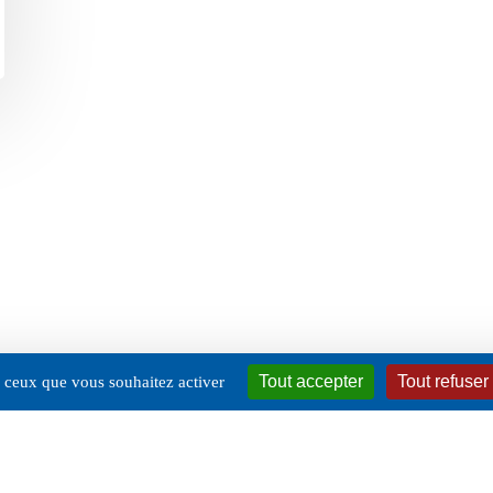
Tout accepter
Tout refuser
ur ceux que vous souhaitez activer
twitter
facebook
linkedin
instagram