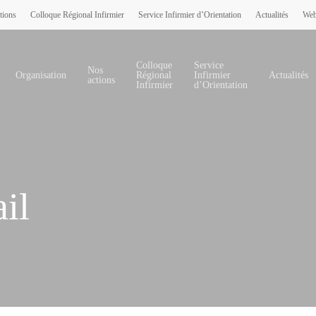
tions
Colloque Régional Infirmier
Service Infirmier d’Orientation
Actualités
Web
Colloque
Service
Nos
Organisation
Régional
Infirmier
Actualités
actions
Infirmier
d’Orientation
il