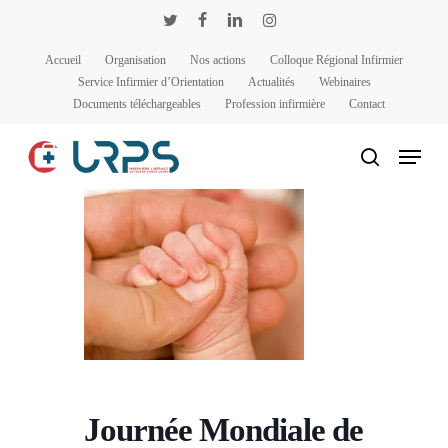
Passer
Panneau de gestion des cookies
twitter
facebook
linkedin
instagram
au
Accueil
Organisation
Nos actions
Colloque Régional Infirmier
contenu
Service Infirmier d’Orientation
Actualités
Webinaires
principal
Documents téléchargeables
Profession infirmière
Contact
Menu
rechercher
Journée Mondiale de