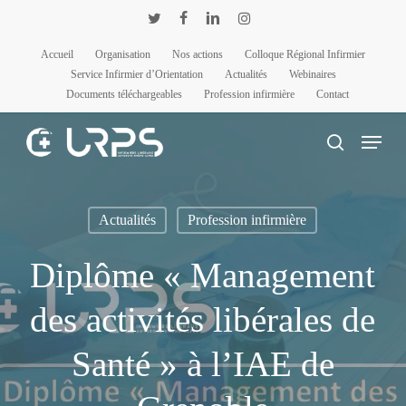
Passer
Panneau de gestion des cookies
twitter
facebook
linkedin
instagram
au
Accueil
Organisation
Nos actions
Colloque Régional Infirmier
contenu
Service Infirmier d’Orientation
Actualités
Webinaires
principal
Documents téléchargeables
Profession infirmière
Contact
Menu
rechercher
Actualités
Profession infirmière
Diplôme « Management
des activités libérales de
Santé » à l’IAE de