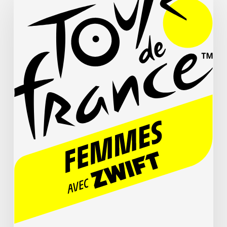
de
France
Femmes
2026