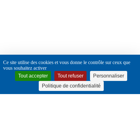
Ce site utilise des cookies et vous donne le contrôle sur ceux que
vous souhaitez activer
Tout accepter
Tout refuser
Personnaliser
Politique de confidentialité
twitter
facebook
linkedin
instagram
© 2026 URPS - Infirmiers libéraux Auvergne Rhône-Alpes. |
mentions légales
|
Politique de confidentialité