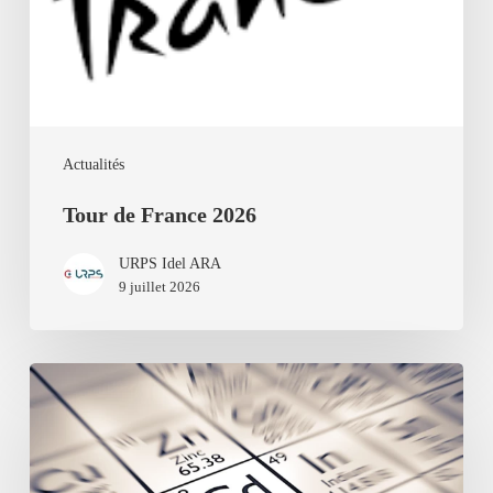
Actualités
Tour de France 2026
URPS Idel ARA
9 juillet 2026
Cadmium
:
Un
test