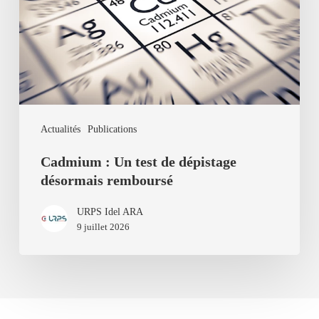
de
dépistage
désormais
remboursé
Actualités
Publications
Cadmium : Un test de dépistage
désormais remboursé
URPS Idel ARA
9 juillet 2026