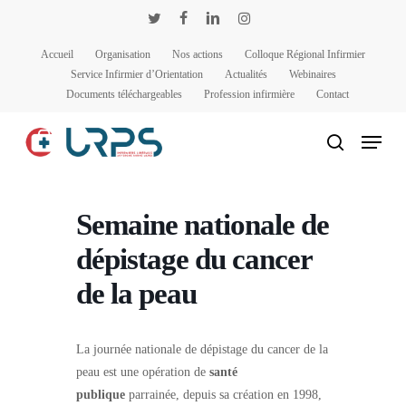
Passer
Panneau de gestion des cookies
twitter
facebook
linkedin
instagram
au
Accueil
Organisation
Nos actions
Colloque Régional Infirmier
contenu
Service Infirmier d’Orientation
Actualités
Webinaires
principal
Documents téléchargeables
Profession infirmière
Contact
Menu
rechercher
Semaine nationale de
dépistage du cancer
de la peau
La journée nationale de dépistage du cancer de la
peau est une opération de
santé
publique
parrainée, depuis sa création en 1998,