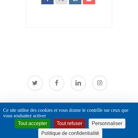
twitter
facebook
linkedin
instagram
© 2026 URPS - Infirmiers libéraux Auvergne Rhône-Alpes. |
Ce site utilise des cookies et vous donne le contrôle sur ceux que
vous souhaitez activer
mentions légales
|
Politique de confidentialité
Tout accepter
Tout refuser
Personnaliser
Politique de confidentialité